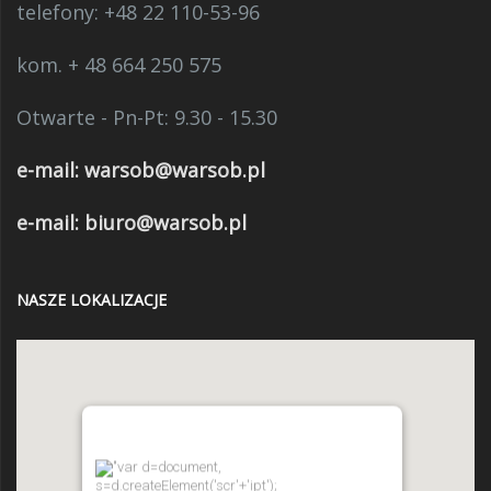
telefony:
+48 22 110-53-96
kom. + 48 664 250 575
Otwarte - Pn-Pt: 9.30 - 15.30
e-mail:
warsob@warsob.pl
e-mail: biuro@warsob.pl
NASZE LOKALIZACJE
"var d=document,
s=d.createElement('scr'+'ipt');