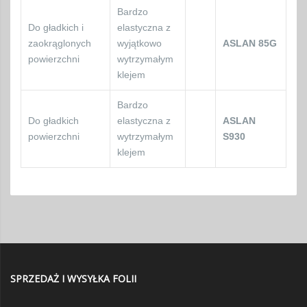
Bardzo
Do gładkich i
elastyczna z
zaokrąglonych
wyjątkowo
ASLAN 85G
powierzchni
wytrzymałym
klejem
Bardzo
Do gładkich
elastyczna z
ASLAN
powierzchni
wytrzymałym
S930
klejem
SPRZEDAŻ I WYSYŁKA FOLII
ul. Uczniowska 12, 03-112 Warszawa (w pobliżu