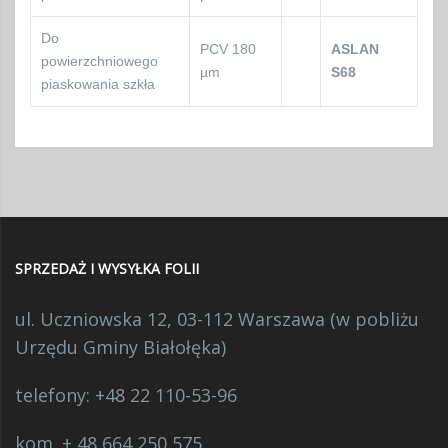
Do
PCV 180
ASLAN
powierzchniowego
µm
S68
piaskowania szkła
SPRZEDAŻ I WYSYŁKA FOLII
ul. Uczniowska 12, 03-112 Warszawa (w pobliżu
Urzędu Gminy Białołęka)
telefony:
+48 22 110-53-96
kom. + 48 664 250 575