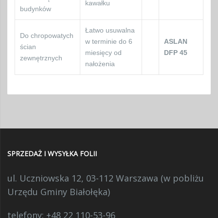
kawałku
budynków
Łatwo usuwalna
Do chropowatych
w terminie do 6
ASLAN
ścian
miesięcy od
DFP 45
zewnętrznych
nałożenia
SPRZEDAŻ I WYSYŁKA FOLII
ul. Uczniowska 12, 03-112 Warszawa (w pobliżu
Urzędu Gminy Białołęka)
telefony:
+48 22 110-53-96