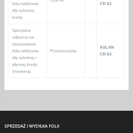
Czarna
folia tablicowa
CR 62
dla szkolnej
kredy
Specjalna
odporna na
zarysowania
ASLAN
folia tablicowa
Przezroczysta
CR 63
dla szkolnej i
płynnej kredy
(markera)
SPRZEDAŻ I WYSYŁKA FOLII