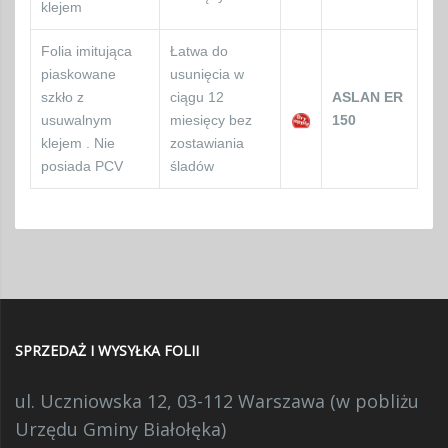
klejem
Folia imitująca
Łatwa do
piaskowane
usunięcia w
szkło z
ciągu 12
ASLAN ER
usuwalnym
miesięcy bez
150
klejem . Nie
zostawiania
posiada PCV
śladów
SPRZEDAŻ I WYSYŁKA FOLII
ul. Uczniowska 12, 03-112 Warszawa (w pobliżu
Urzędu Gminy Białołęka)