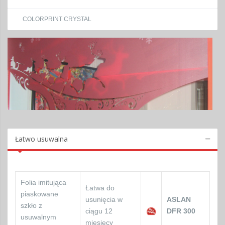
COLORPRINT CRYSTAL
Łatwo usuwalna
Folia imitująca
Łatwa do
piaskowane
usunięcia w
ASLAN
szkło z
ciągu 12
DFR 300
usuwalnym
miesięcy