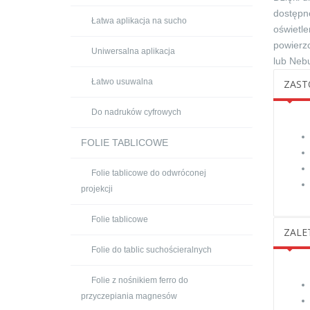
dostępne
Łatwa aplikacja na sucho
oświetle
powierzc
Uniwersalna aplikacja
lub Nebu
Łatwo usuwalna
ZAST
Do nadruków cyfrowych
FOLIE TABLICOWE
Folie tablicowe do odwróconej
projekcji
Folie tablicowe
ZALE
Folie do tablic suchościeralnych
Folie z nośnikiem ferro do
przyczepiania magnesów