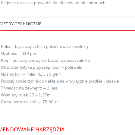
Klejenie na szkle prowadzi do efektów po obu stronach.
METRY TECHNICZNE
Folia – błyszcząca folia poliestrowa z powłoką
Grubość – 110 µm
Klej – poliakrylanowy na bazie rozpuszczalnika
Charakterystyka przyczepności – półtrwała
Nośnik folii – folia PET, 70 g/m²
Rodzaj powierzchni do naklejania – wyłącznie gładkie i płaskie
Trwałość na zewnętrz – 2 lata
Wymiary rolek 25 x 1,37m
Cena netto za 1m² – 78,80 zł
MENDOWANE NARZĘDZIA