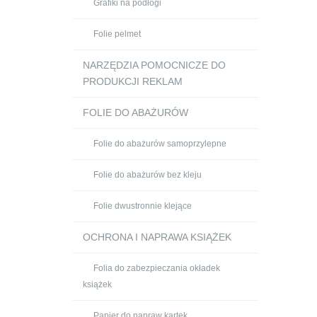
Grafiki na podłogi
Folie pelmet
NARZĘDZIA POMOCNICZE DO
PRODUKCJI REKLAM
FOLIE DO ABAŻURÓW
Folie do abażurów samoprzylepne
Folie do abażurów bez kleju
Folie dwustronnie klejące
OCHRONA I NAPRAWA KSIĄŻEK
Folia do zabezpieczania okładek
książek
Papier do napraw kartek