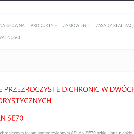
NA GŁÓWNA
PRODUKTY
ZAMÓWIENIE
ZASADY REALIZACJ
WATNOŚCI
IE PRZEZROCZYSTE DICHRONIC W DWÓC
ORYSTYCZNYCH
N SE70
ichronicznym foliom samoprzylepnym ASLAN SE70 szkło i inne płaskie p