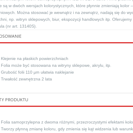
 są w dwóch wersjach kolorystycznych, które płynnie zmieniają kolor 
niowych. Można stosować je wewnątrz i na zewnątrz, nadają się do wycin
hni, np. witryn sklepowych, biur, ekspozycji handlowych itp. Oferujemy 
la (nr art. 13140S).
OSOWANIE
Klejenie na płaskich powierzchniach
Folia może być stosowana na witryny sklepowe, akrylu, itp.
Grubość folii 110 µm ułatwia naklejanie
Trwałość zewnętrzna 2 lata
TY PRODUKTU
Folia samoprzylepna z dwoma różnymi, przezroczystymi efektami kolo
Tworzy płynną zmianę koloru, gdy zmienia się kąt widzenia lub warunki