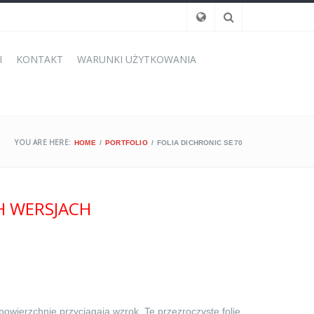
I
KONTAKT
WARUNKI UŻYTKOWANIA
YOU ARE HERE:
HOME
PORTFOLIO
FOLIA DICHRONIC SE70
H WERSJACH
owierzchnie przyciągają wzrok. Te przezroczyste folie