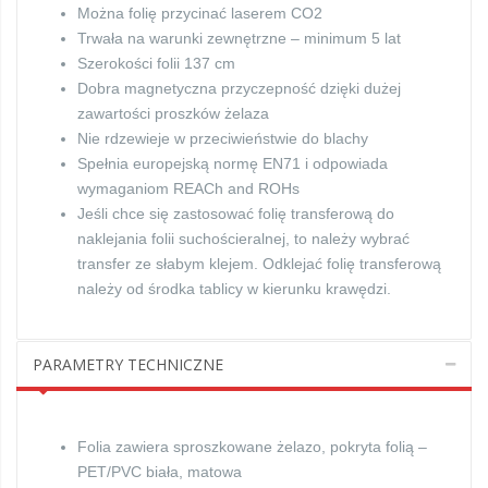
Można folię przycinać laserem CO2
Trwała na warunki zewnętrzne – minimum 5 lat
Szerokości folii 137 cm
Dobra magnetyczna przyczepność dzięki dużej
zawartości proszków żelaza
Nie rdzewieje w przeciwieństwie do blachy
Spełnia europejską normę EN71 i odpowiada
wymaganiom REACh and ROHs
Jeśli chce się zastosować folię transferową do
naklejania folii suchościeralnej, to należy wybrać
transfer ze słabym klejem. Odklejać folię transferową
należy od środka tablicy w kierunku krawędzi.
PARAMETRY TECHNICZNE
Folia zawiera sproszkowane żelazo, pokryta folią –
PET/PVC biała, matowa