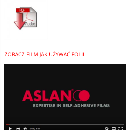
ZOBACZ FILM JAK UŻYWAĆ FOLII