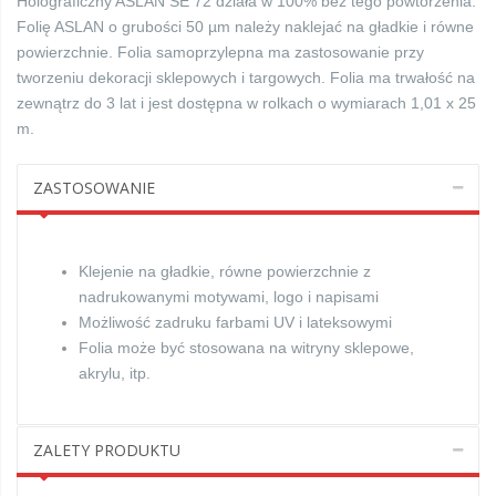
Holograficzny ASLAN SE 72 działa w 100% bez tego powtórzenia.
Folię ASLAN o grubości 50 µm należy naklejać na gładkie i równe
powierzchnie. Folia samoprzylepna ma zastosowanie przy
tworzeniu dekoracji sklepowych i targowych. Folia ma trwałość na
zewnątrz do 3 lat i jest dostępna w rolkach o wymiarach 1,01 x 25
m.
ZASTOSOWANIE
Klejenie na gładkie, równe powierzchnie z
nadrukowanymi motywami, logo i napisami
Możliwość zadruku farbami UV i lateksowymi
Folia może być stosowana na witryny sklepowe,
akrylu, itp.
ZALETY PRODUKTU