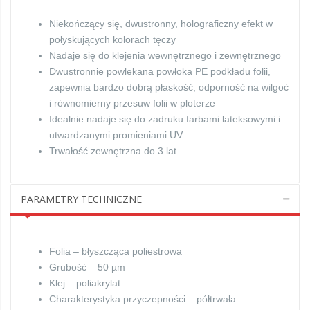
Niekończący się, dwustronny, holograficzny efekt w
połyskujących kolorach tęczy
Nadaje się do klejenia wewnętrznego i zewnętrznego
Dwustronnie powlekana powłoka PE podkładu folii,
zapewnia bardzo dobrą płaskość, odporność na wilgoć
i równomierny przesuw folii w ploterze
Idealnie nadaje się do zadruku farbami lateksowymi i
utwardzanymi promieniami UV
Trwałość zewnętrzna do 3 lat
PARAMETRY TECHNICZNE
Folia – błyszcząca poliestrowa
Grubość – 50 µm
Klej – poliakrylat
Charakterystyka przyczepności – półtrwała