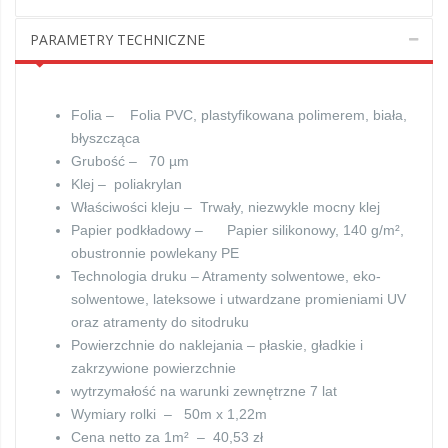
PARAMETRY TECHNICZNE
Folia – Folia PVC, plastyfikowana polimerem, biała,
błyszcząca
Grubość – 70 µm
Klej – poliakrylan
Właściwości kleju – Trwały, niezwykle mocny klej
Papier podkładowy – Papier silikonowy, 140 g/m²,
obustronnie powlekany PE
Technologia druku – Atramenty solwentowe, eko-
solwentowe, lateksowe i utwardzane promieniami UV
oraz atramenty do sitodruku
Powierzchnie do naklejania – płaskie, gładkie i
zakrzywione powierzchnie
wytrzymałość na warunki zewnętrzne 7 lat
Wymiary rolki – 50m x 1,22m
Cena netto za 1m² – 40,53 zł